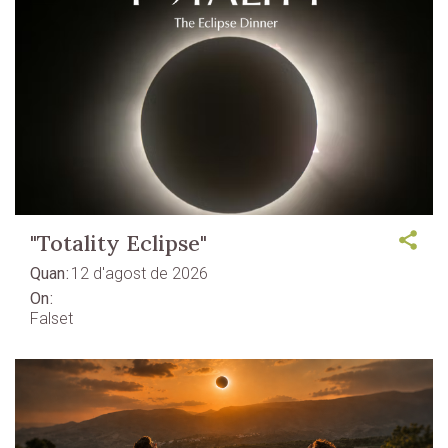
"Totality Eclipse"
Quan
12 d'agost de 2026
On
Falset