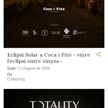
Eclipsi Solar a Coca i Fitó - viure
l'eclipsi entre vinyes -
Quan
12 d'agost de 2026
On
El Masroig