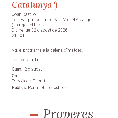
Petita Lu"
HISTÒRIES DE LA PETITA LU
Històries per als més petits
Molts infants han somiat alguna vegada a fer com
els seus pares. La
Petita Lu, nascuda al si d’una família de circ,
sempre ha volgut ser la
Quan
dissabte 25 de juliol
On
Cabacés
Públics
Infantil
Per a tots els públics
Properes