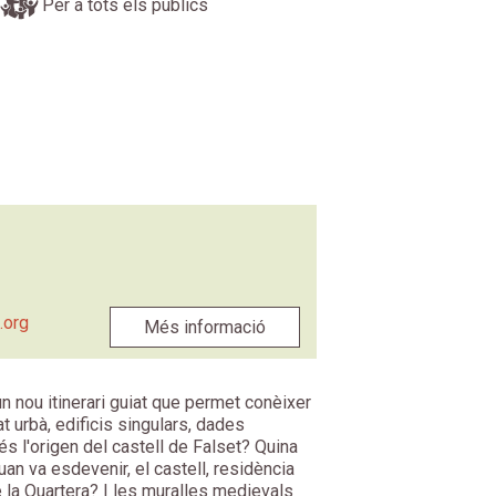
Per a tots els públics
.org
Més informació
un nou itinerari guiat que permet conèixer
t urbà, edificis singulars, dades
s l'origen del castell de Falset? Quina
uan va esdevenir, el castell, residència
la Quartera? I les muralles medievals