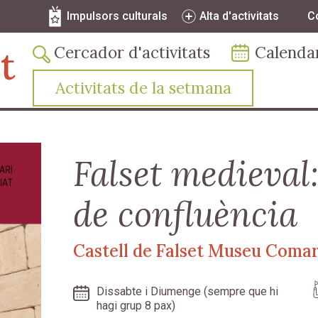
Vés al contingut
Navegació secundària
Impulsors culturals
Alta d'activitats
C
Navegació principal
Cercador d'activitats
Calenda
Activitats de la setmana
Falset medieval:
de confluència
Castell de Falset Museu Comar
Dissabte i Diumenge (sempre que hi
hagi grup 8 pax)