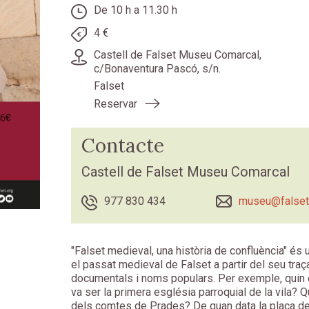
De 10 h a 11.30 h
4 €
Castell de Falset Museu Comarcal,
c/Bonaventura Pascó, s/n.
Falset
Reservar
Contacte
Castell de Falset Museu Comarcal
977 830 434
museu@falset
"Falset medieval, una història de confluència" és 
el passat medieval de Falset a partir del seu traça
documentals i noms populars. Per exemple, quin é
va ser la primera església parroquial de la vila? Q
dels comtes de Prades? De quan data la plaça de 