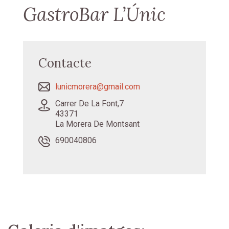
GastroBar L’Únic
Contacte
lunicmorera@gmail.com
Carrer De La Font,7
43371
La Morera De Montsant
690040806