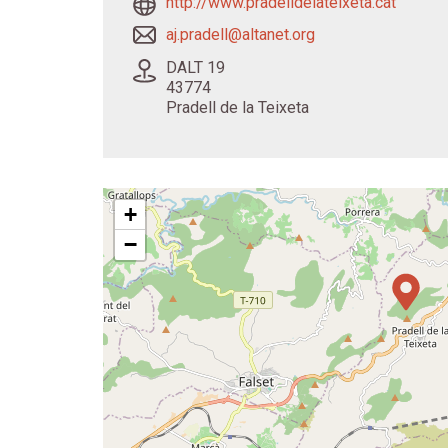
http://www.pradelldelateixeta.cat
aj.pradell@altanet.org
DALT 19
43774
Pradell de la Teixeta
+
−