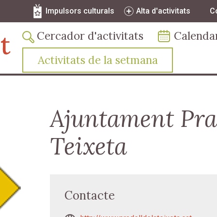
Vés al contingut
Navegació secundària
Impulsors culturals
Alta d'activitats
C
Navegació principal
Cercador d'activitats
Calenda
Activitats de la setmana
Ajuntament Prad
Teixeta
Contacte