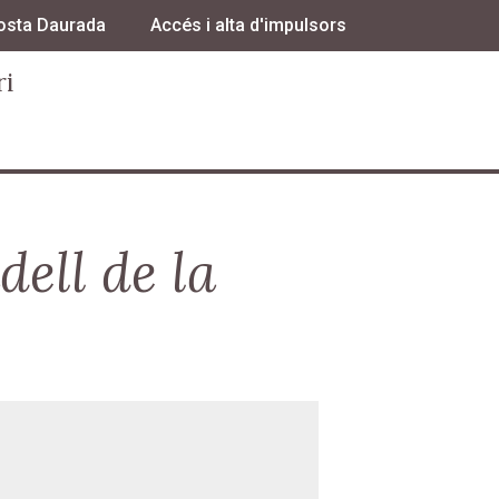
osta Daurada
Accés i alta d'impulsors
ri
ell de la