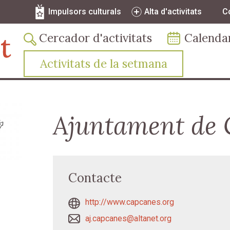
Vés al contingut
Navegació secundària
Impulsors culturals
Alta d'activitats
C
Navegació principal
Cercador d'activitats
Calenda
Activitats de la setmana
Ajuntament de 
Contacte
http://www.capcanes.org
aj.capcanes@altanet.org