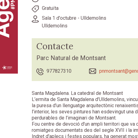
Gratuïta
Sala 1 d'octubre - Ulldemolins
Ulldemolins
Contacte
Parc Natural de Montsant
977827310
pnmontsant@genc
Santa Magdalena. La catedral de Montsant
L’ermita de Santa Magdalena d’Ulldemolins, vincul
la puresa d’un llenguatge arquitectònic renaixenti
l’interior, les seves pintures han esdevingut una
perdurables de l’imaginari de Montsant.
Fou centre de devoció d'un ampli territori que va
romiatges documentats des del segle XVII i la im
Indret d'aplecs i festes populars, ha generat most