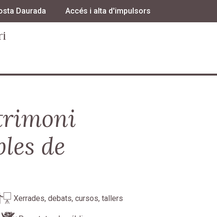
osta Daurada
Accés i alta d'impulsors
ri
trimoni
bles de
Xerrades, debats, cursos, tallers