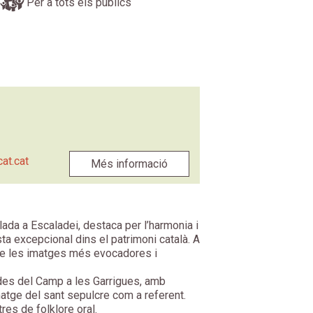
Per a tots els públics
at.cat
Més informació
ada a Escaladei, destaca per l’harmonia i
sta excepcional dins el patrimoni català. A
 de les imatges més evocadores i
 des del Camp a les Garrigues, amb
atge del sant sepulcre com a referent.
res de folklore oral.