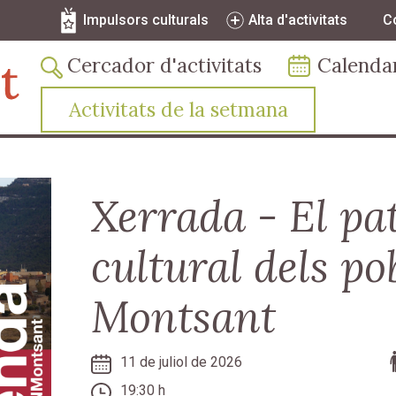
Vés al contingut
Navegació secundària
Impulsors culturals
Alta d'activitats
C
Navegació principal
Cercador d'activitats
Calenda
Activitats de la setmana
Xerrada - El pa
cultural dels po
Montsant
11 de juliol de 2026
19:30 h