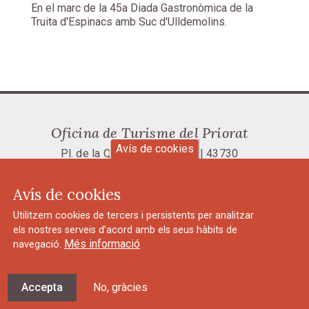
En el marc de la 45a Diada Gastronòmica de la
Truita d'Espinacs amb Suc d'Ulldemolins.
Oficina de Turisme del Priorat
Avís de cookies
Pl. de la Quartera, 1 | Falset | 43730
Tel.: 977 831 023 |
oit@priorat.cat
Avís de cookies
Avís legal i política de privacitat
Utilitzem cookies de tercers i persistents per analitzar
els nostres serveis d’acord amb els seus hàbits de
Més informació
navegació.
Accepta
No, gràcies