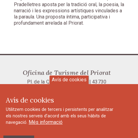
Pradelletres aposta per la tradició oral, la poesia, la
narració i les expressions artístiques vinculades a
la paraula. Una proposta íntima, participativa i
profundament arrelada al Priorat.
Oficina de Turisme del Priorat
Avís de cookies
Pl. de la Quartera, 1 | Falset | 43730
Tel.: 977 831 023 |
oit@priorat.cat
Avís de cookies
Avís legal i política de privacitat
Utilitzem cookies de tercers i persistents per analitzar
els nostres serveis d’acord amb els seus hàbits de
Més informació
navegació.