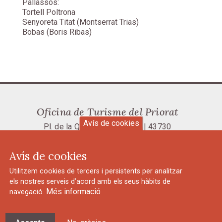
Pallassos:
Tortell Poltrona
Senyoreta Titat (Montserrat Trias)
Bobas (Boris Ribas)
Oficina de Turisme del Priorat
Avís de cookies
Pl. de la Quartera, 1 | Falset | 43730
Tel.: 977 831 023 |
oit@priorat.cat
Avís de cookies
Avís legal i política de privacitat
Utilitzem cookies de tercers i persistents per analitzar
els nostres serveis d’acord amb els seus hàbits de
Més informació
navegació.